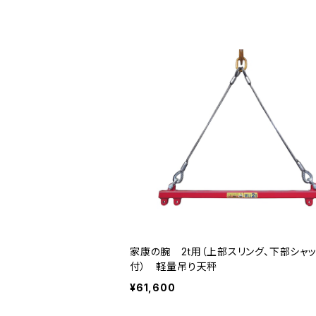
家康の腕 2t用（上部スリング、下部シャ
付） 軽量吊り天秤
¥61,600