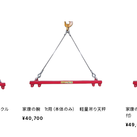
ックル
家康の腕 1t用（本体のみ） 軽量吊り天秤
家康
付）
¥40,700
¥49