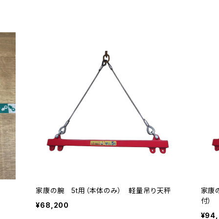
家康の腕 5t用（本体のみ） 軽量吊り天秤
家康
付）
¥68,200
¥94